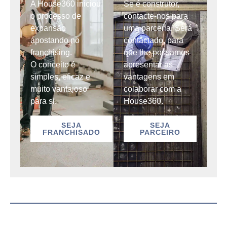
A House360 iniciou
Se é construtor,
o processo de
contacte-nos para
expansão
uma parceria. Será
apostando no
contactado, para
franchising.
que lhe possamos
O conceito é
apresentar as
simples, eficaz e
vantagens em
muito vantajoso
colaborar com a
para si.
House360.
SEJA
SEJA
FRANCHISADO
PARCEIRO