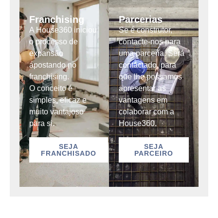
Franchising
Parcerias
A House360 iniciou
Se é construtor,
o processo de
contacte-nos para
expansão
uma parceria. Será
apostando no
contactado, para
franchising.
que lhe possamos
O conceito é
apresentar as
simples, eficaz e
vantagens em
muito vantajoso
colaborar com a
para si.
House360.
SEJA
SEJA
FRANCHISADO
PARCEIRO