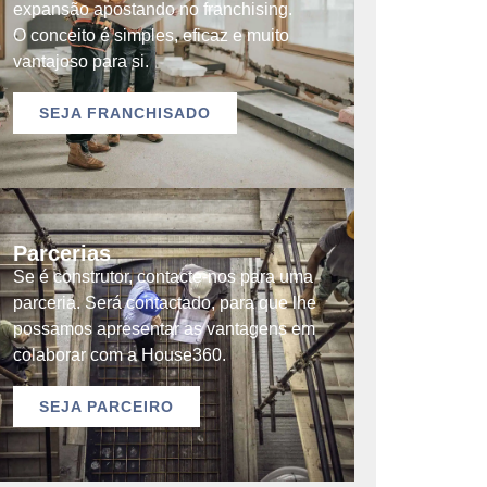
expansão apostando no franchising.
O conceito é simples, eficaz e muito
vantajoso para si.
SEJA FRANCHISADO
Parcerias
Se é construtor, contacte-nos para uma
parceria. Será contactado, para que lhe
possamos apresentar as vantagens em
colaborar com a House360.
SEJA PARCEIRO