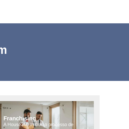
ém
Franchising
A House360 iniciou o processo de