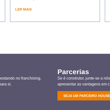
LER MAIS
Parcerias
ostando no franchising.
Se é construtor, junte-se a n
ara si.
apresentar as vantagens em 
SEJA UM PARCEIRO HOUSE