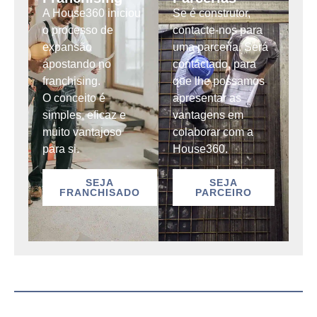
A House360 iniciou
Se é construtor,
o processo de
contacte-nos para
expansão
uma parceria. Será
apostando no
contactado, para
franchising.
que lhe possamos
O conceito é
apresentar as
simples, eficaz e
vantagens em
muito vantajoso
colaborar com a
para si.
House360.
SEJA
SEJA
FRANCHISADO
PARCEIRO