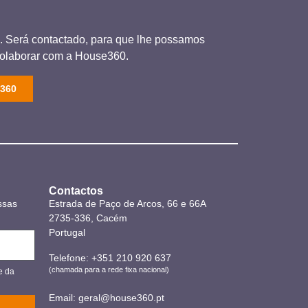
ós. Será contactado, para que lhe possamos
colaborar com a House360.
360
Contactos
ssas
Estrada de Paço de Arcos, 66 e 66A
2735-336, Cacém
Portugal
Telefone:
+351 210 920 637
(chamada para a rede fixa nacional)
e da
Email:
geral@house360.pt