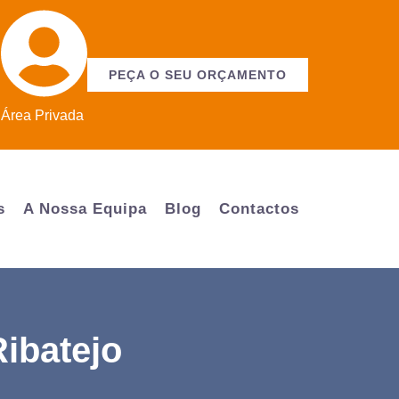
PEÇA O SEU ORÇAMENTO
Área Privada
s
A Nossa Equipa
Blog
Contactos
ibatejo