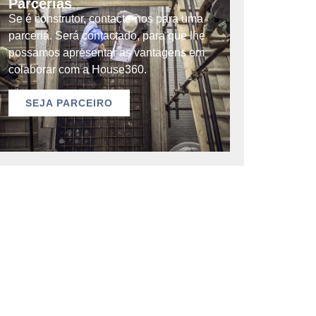
Parcerias
Se é construtor, contacte-nos para uma
parceria. Será contactado, para que lhe
possamos apresentar as vantagens em
colaborar com a House360.
SEJA PARCEIRO