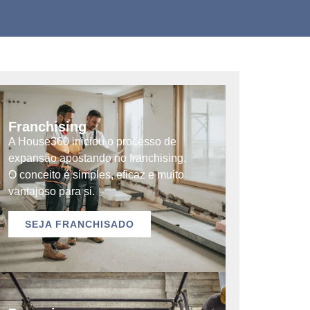
Franchising
A House360 iniciou o processo de
expansão apostando no franchising.
O conceito é simples, eficaz e muito
vantajoso para si.
SEJA FRANCHISADO