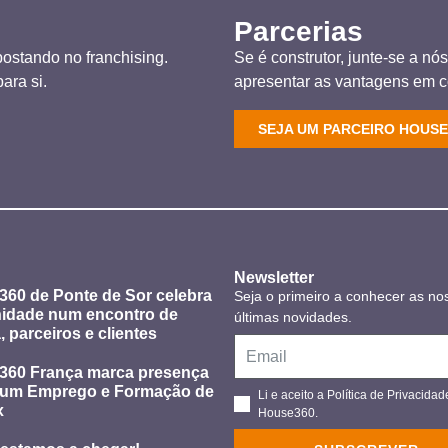
Parcerias
ostando no franchising.
Se é construtor, junte-se a n
ara si.
apresentar as vantagens em 
SEJA UM PARCEIRO HOUSE
Newsletter
60 de Ponte de Sor celebra
Seja o primeiro a conhecer as no
idade num encontro de
últimas novidades.
, parceiros e clientes
360 França marca presença
rum Emprego e Formação de
Li e aceito a Política de Privacidad
x
House360.